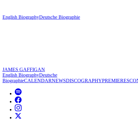
English Biography
Deutsche Biographie
JAMES GAFFIGAN
English Biography
Deutsche
Biographie
CALENDAR
NEWS
DISCOGRAPHY
PREMIERES
CO