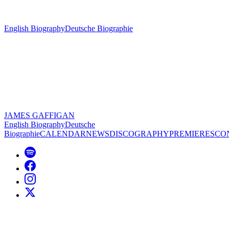
English Biography
Deutsche Biographie
JAMES GAFFIGAN
English Biography
Deutsche
Biographie
CALENDAR
NEWS
DISCOGRAPHY
PREMIERES
CO